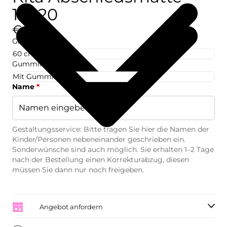
10220
€42,73
Größe
Gummirand
Name
*
Gestaltungsservice: Bitte tragen Sie hier die Namen der
Kinder/Personen nebeneinander geschrieben ein.
Sonderwünsche sind auch möglich. Sie erhalten 1–2 Tage
nach der Bestellung einen Korrekturabzug, diesen
müssen Sie dann nur noch freigeben.
Angebot anfordern