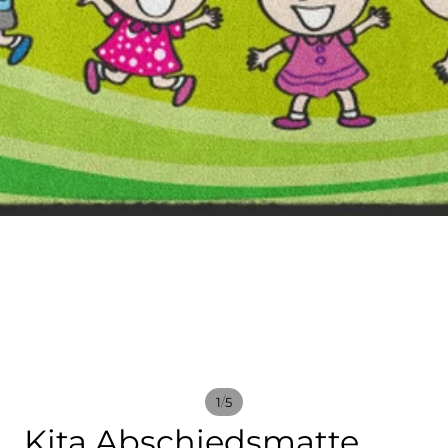
/
1
5
Kita Abschiedsmatte