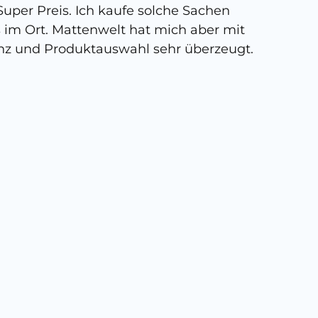
uper Preis. Ich kaufe solche Sachen
person
s im Ort. Mattenwelt hat mich aber mit
kann, 
nz und Produktauswahl sehr überzeugt.