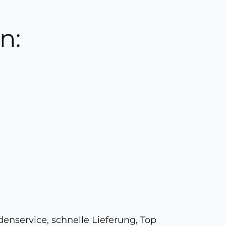
n:
5 
enservice, schnelle Lieferung, Top
Super,