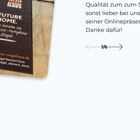
Qualität zum zum S
sonst lieber bei un
seiner Onlinepräse
Danke dafür!
1
/
6