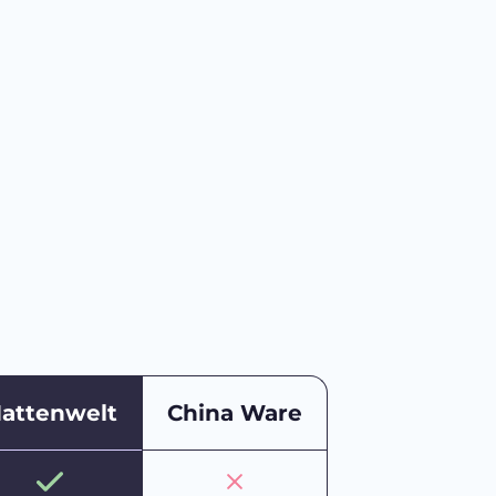
attenwelt
China Ware