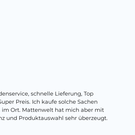
5 
enservice, schnelle Lieferung, Top
Super,
uper Preis. Ich kaufe solche Sachen
person
s im Ort. Mattenwelt hat mich aber mit
kann, 
nz und Produktauswahl sehr überzeugt.