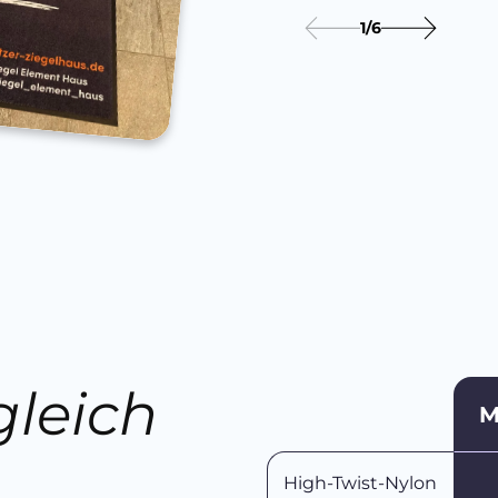
1
/
6
gleich
M
n
High-Twist-Nylon