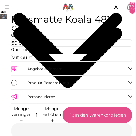
Artikel 
Warenk
insgesa
0
Fussmatte Koala 4813
€42,73
Größe
Gummirand
Angebot anfordern
Produkt Beschreibung
Personalisieren
Menge
Menge
verringern
erhöhen
In den Warenkorb legen