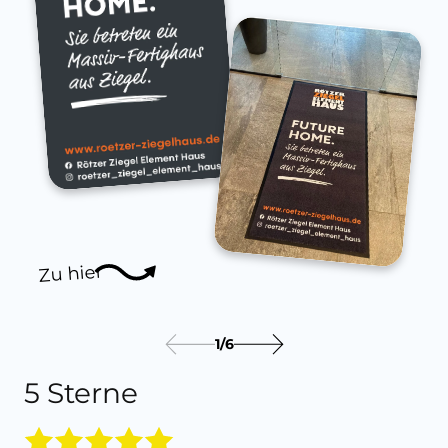
Zu hier
1
/
6
5 Sterne