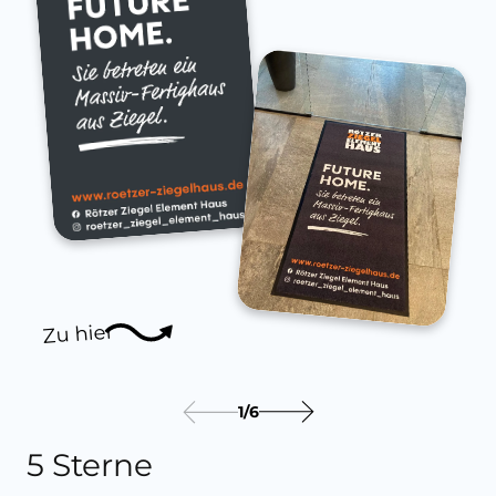
Zu hier
1
/
6
5 Sterne