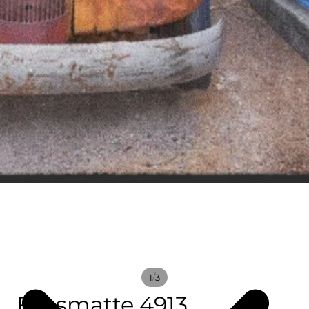
/
1
3
Fussmatte 4913