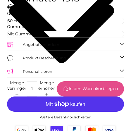
€42,73
Größe
Gummirand
Angebot anfordern
Produkt Beschreibung
Personalisieren
Menge
Menge
verringern
erhöhen
In den Warenkorb legen
Weitere Bezahlmöglichkeiten