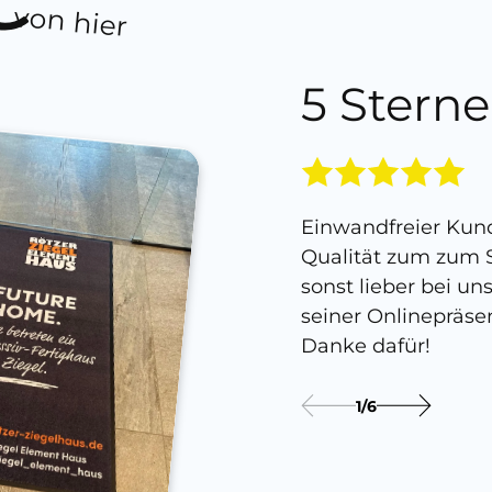
von hier
5 Sterne
Einwandfreier Kund
Qualität zum zum S
sonst lieber bei un
seiner Onlinepräse
Danke dafür!
1
/
6