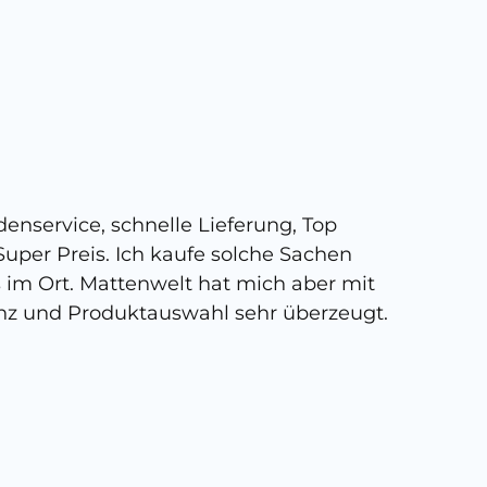
5 
enservice, schnelle Lieferung, Top
Super,
uper Preis. Ich kaufe solche Sachen
person
s im Ort. Mattenwelt hat mich aber mit
kann, 
nz und Produktauswahl sehr überzeugt.