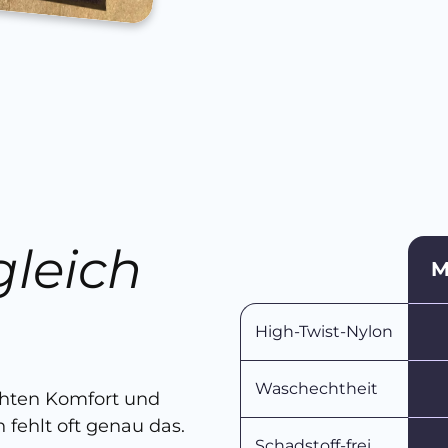
gleich
M
n
High-Twist-Nylon
Waschechtheit
chten Komfort und
 fehlt oft genau das.
Schadstoff-frei