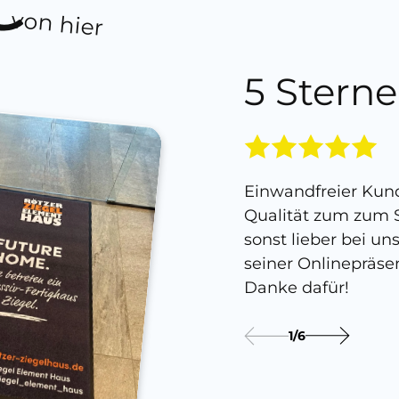
von hier
5 Sterne
Einwandfreier Kund
Qualität zum zum S
sonst lieber bei un
seiner Onlinepräse
Danke dafür!
1
/
6