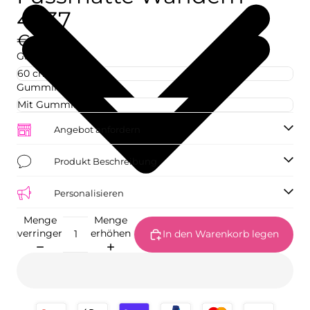
4037
€42,73
Größe
Gummirand
Angebot anfordern
Produkt Beschreibung
Personalisieren
Menge
Menge
verringern
erhöhen
In den Warenkorb legen