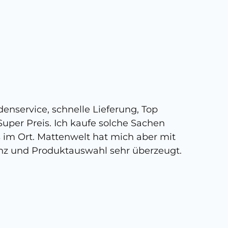
5 
enservice, schnelle Lieferung, Top
Super,
uper Preis. Ich kaufe solche Sachen
person
s im Ort. Mattenwelt hat mich aber mit
kann, 
nz und Produktauswahl sehr überzeugt.