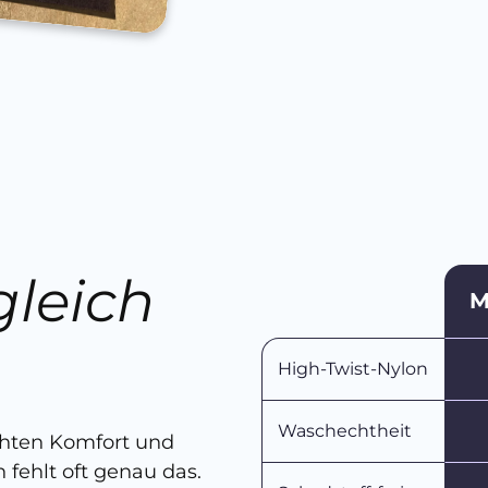
gleich
M
n
High-Twist-Nylon
Waschechtheit
chten Komfort und
 fehlt oft genau das.