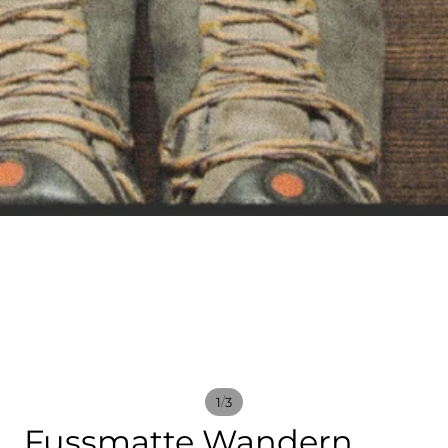
/
1
3
Fussmatte Wandern