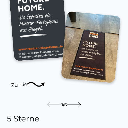
Zu hier
1
/
6
5 Sterne