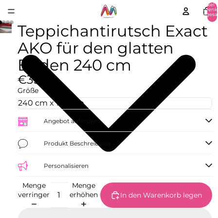
Artikel 
Warenk
insgesa
0
Teppichantirutsch Exact
AKO für den glatten
Boden 240 cm
€35,52
Größe
Angebot anfordern
Produkt Beschreibung
Personalisieren
Menge
Menge
verringern
erhöhen
In den Warenkorb legen