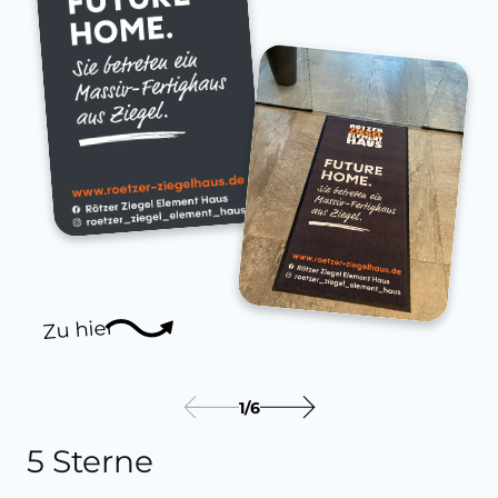
Zu hier
1
/
6
5 Sterne