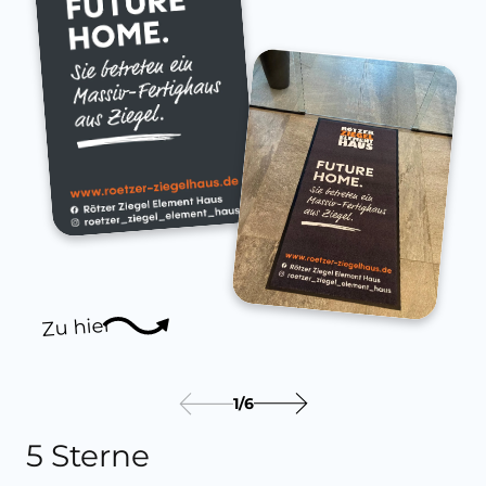
Zu hier
1
/
6
5 Sterne