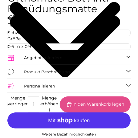
Ermüdungsmatte
€10,00
Farbe
Größe
Angebot anfordern
Produkt Beschreibung
Personalisieren
Menge
Menge
verringern
erhöhen
In den Warenkorb legen
Weitere Bezahlmöglichkeiten