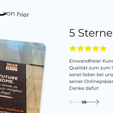
von hier
5 Sterne
Einwandfreier Kund
Qualität zum zum S
sonst lieber bei un
seiner Onlinepräse
Danke dafür!
1
/
6