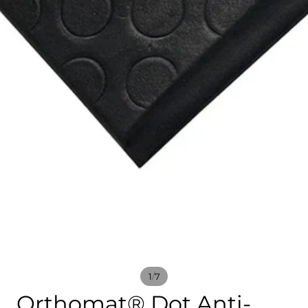
/
1
7
Orthomat® Dot Anti-