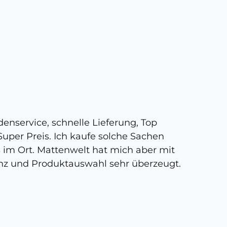
5 
enservice, schnelle Lieferung, Top
Super,
uper Preis. Ich kaufe solche Sachen
person
s im Ort. Mattenwelt hat mich aber mit
kann, 
nz und Produktauswahl sehr überzeugt.