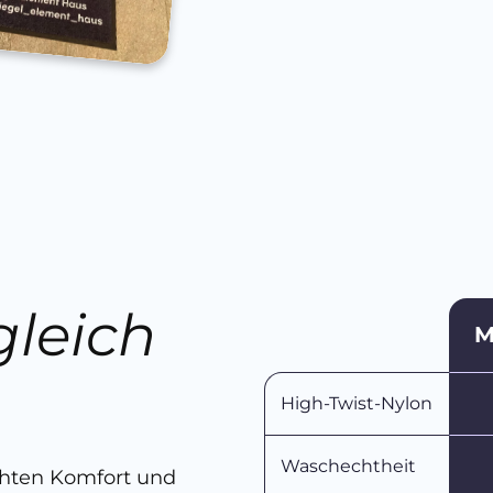
gleich
M
n
High-Twist-Nylon
Waschechtheit
chten Komfort und