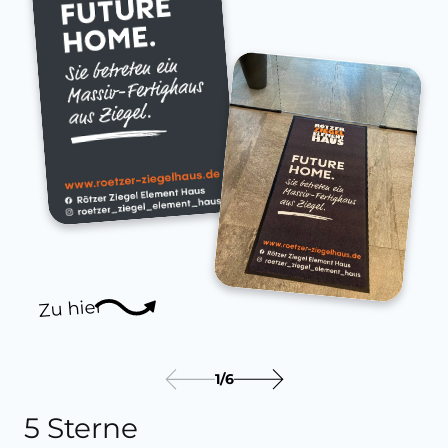
Zu hier
1
/
6
5 Sterne