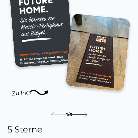
Zu hier
1
/
6
5 Sterne