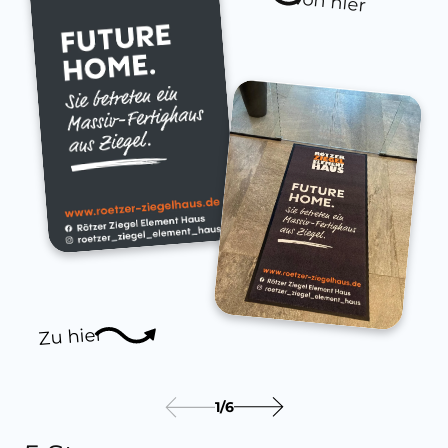
von hier
Zu hier
1
/
6