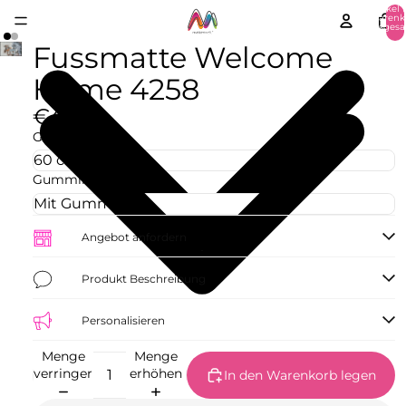
Artikel 
Warenk
insgesa
0
Fussmatte Welcome
Home 4258
€42,73
Größe
Gummirand
Angebot anfordern
Produkt Beschreibung
Personalisieren
Menge
Menge
verringern
erhöhen
In den Warenkorb legen