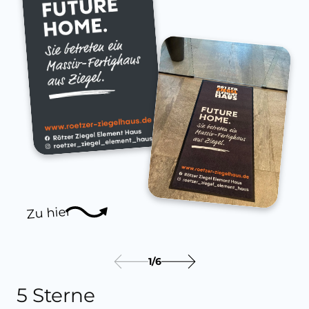
Zu hier
1
/
6
5 Sterne