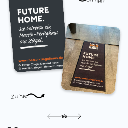
von hier
Zu hier
1
/
6