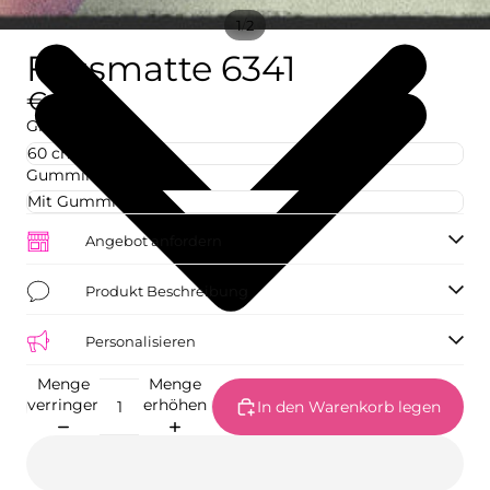
/
1
2
Fussmatte 6341
€42,73
Größe
Gummirand
Angebot anfordern
Produkt Beschreibung
Personalisieren
Menge
Menge
verringern
erhöhen
In den Warenkorb legen