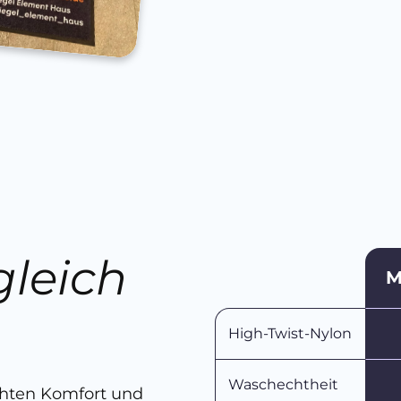
gleich
M
n
High-Twist-Nylon
Waschechtheit
chten Komfort und