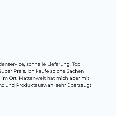
5 
enservice, schnelle Lieferung, Top
Super,
uper Preis. Ich kaufe solche Sachen
person
s im Ort. Mattenwelt hat mich aber mit
kann, 
nz und Produktauswahl sehr überzeugt.