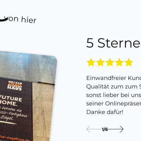
von hier
5 Sterne
Einwandfreier Kund
Qualität zum zum S
sonst lieber bei un
seiner Onlinepräse
Danke dafür!
1
/
6