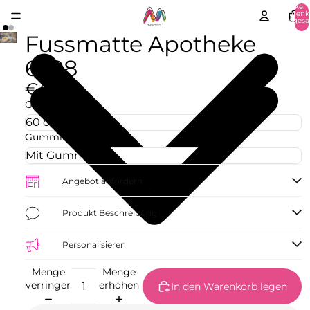
Artikel 
Warenk
insgesa
0
Fussmatte Apotheke
6298
€42,73
Größe
Gummirand
Angebot anfordern
Produkt Beschreibung
Personalisieren
Menge
Menge
verringern
erhöhen
In den Warenkorb legen