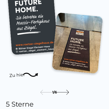
Zu hier
1
/
6
5 Sterne