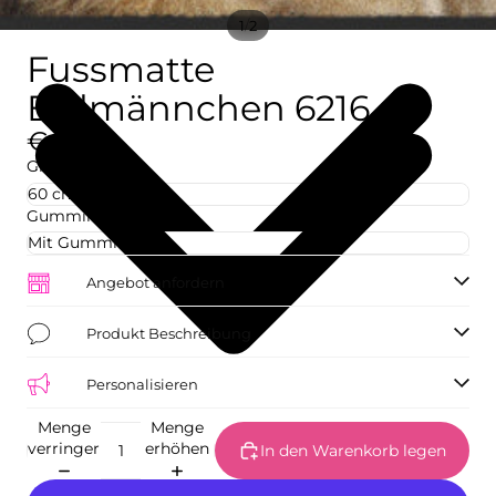
/
1
2
Fussmatte
Erdmännchen 6216
€42,73
Größe
Gummirand
Angebot anfordern
Produkt Beschreibung
Personalisieren
Menge
Menge
verringern
erhöhen
In den Warenkorb legen