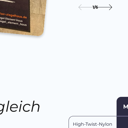
1
/
6
gleich
M
n
High-Twist-Nylon