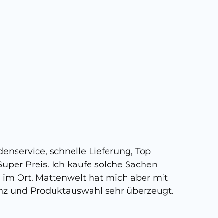
5 
enservice, schnelle Lieferung, Top
Super,
uper Preis. Ich kaufe solche Sachen
person
s im Ort. Mattenwelt hat mich aber mit
kann, 
nz und Produktauswahl sehr überzeugt.