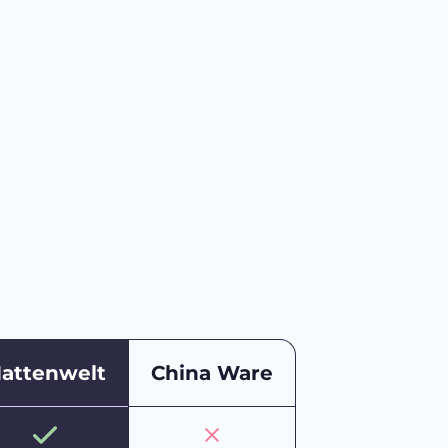
attenwelt
China Ware