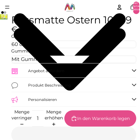
Artikel 
Warenk
insgesa
0
Fussmatte Ostern 10479
€42,73
Größe
Gummirand
Angebot anfordern
Produkt Beschreibung
Personalisieren
Menge
Menge
verringern
erhöhen
In den Warenkorb legen