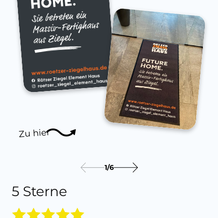
Zu hier
1
/
6
5 Sterne