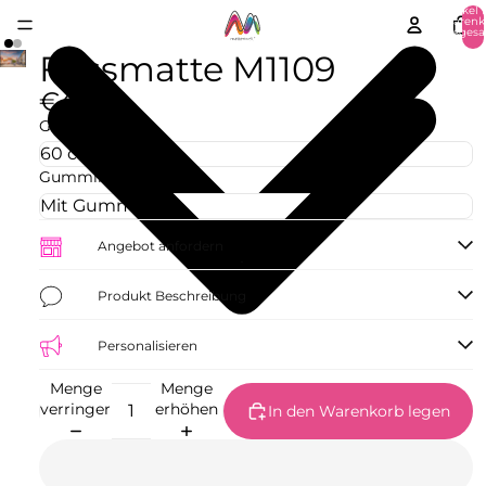
Artikel 
Warenk
insgesa
0
Fussmatte M1109
€42,73
Größe
Gummirand
Angebot anfordern
Produkt Beschreibung
Personalisieren
Menge
Menge
verringern
erhöhen
In den Warenkorb legen