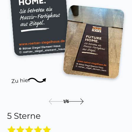
Zu hier
1
/
6
5 Sterne