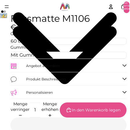
Artikel 
Warenk
insgesa
0
Fussmatte M1106
€42,73
Größe
Gummirand
Angebot anfordern
Produkt Beschreibung
Personalisieren
Menge
Menge
verringern
erhöhen
In den Warenkorb legen