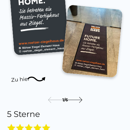
Zu hier
1
/
6
5 Sterne