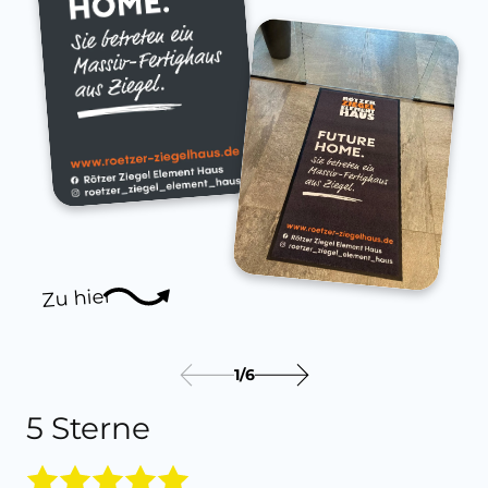
Zu hier
1
/
6
5 Sterne