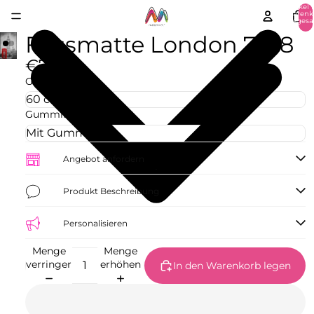
Artikel 
Warenk
insgesa
0
Fussmatte London 7148
€77,09
Größe
Gummirand
Angebot anfordern
Produkt Beschreibung
Personalisieren
Menge
Menge
verringern
erhöhen
In den Warenkorb legen