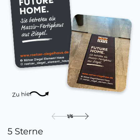
Zu hier
1
/
6
5 Sterne