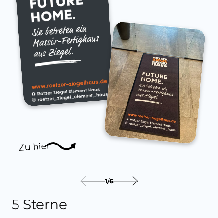
Zu hier
1
/
6
5 Sterne