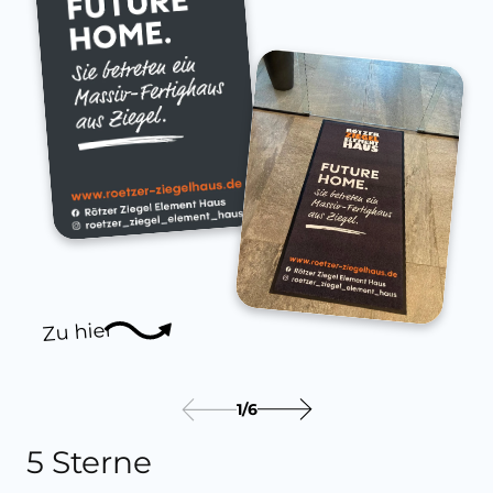
Zu hier
1
/
6
5 Sterne