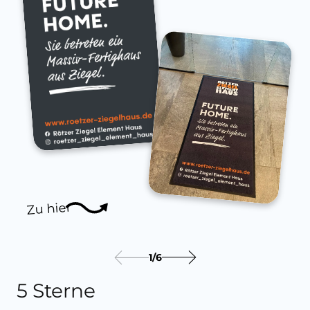
Zu hier
1
/
6
5 Sterne