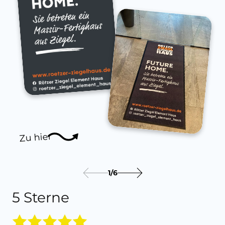
Zu hier
1
/
6
5 Sterne