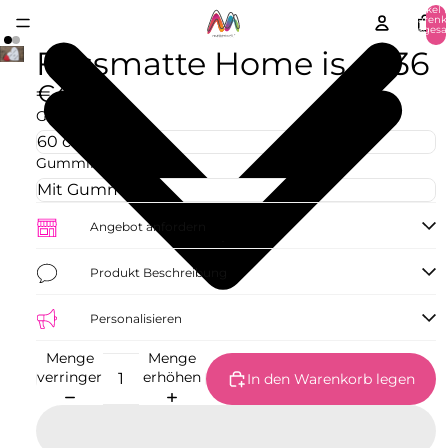
Artikel 
Warenk
insgesa
0
Fussmatte Home is 4736
€42,73
Größe
Gummirand
Angebot anfordern
Produkt Beschreibung
Personalisieren
Menge
Menge
verringern
erhöhen
In den Warenkorb legen