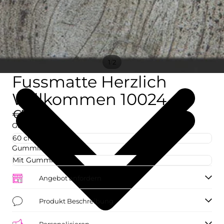
/
1
2
Fussmatte Herzlich
Willkommen 10024
€77,09
Größe
Gummirand
Angebot anfordern
Produkt Beschreibung