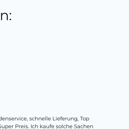
n:
5 
enservice, schnelle Lieferung, Top
Super,
uper Preis. Ich kaufe solche Sachen
person