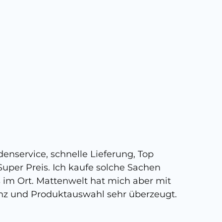
5 
enservice, schnelle Lieferung, Top
Super,
uper Preis. Ich kaufe solche Sachen
person
s im Ort. Mattenwelt hat mich aber mit
kann, 
nz und Produktauswahl sehr überzeugt.