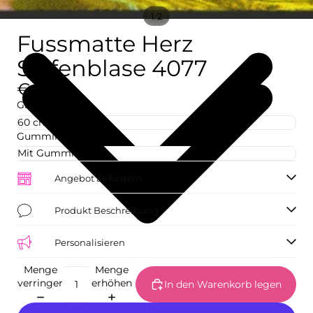
/
1
2
Fussmatte Herz
Seifenblase 4077
€42,73
Größe
Gummirand
Angebot anfordern
Produkt Beschreibung
Personalisieren
Menge
Menge
verringern
erhöhen
In den Warenkorb legen