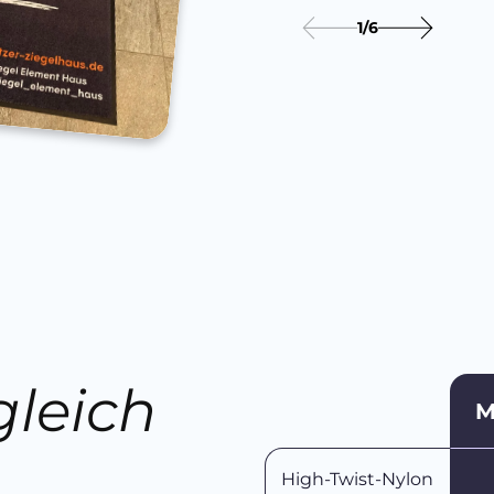
1
/
6
gleich
M
n
High-Twist-Nylon