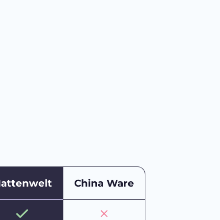
attenwelt
China Ware