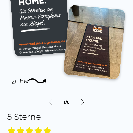
Zu hier
1
/
6
5 Sterne