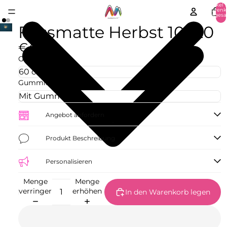
Artikel 
Warenk
insgesa
0
Fussmatte Herbst 10720
€42,73
Größe
Gummirand
Angebot anfordern
Produkt Beschreibung
Personalisieren
Menge
Menge
verringern
erhöhen
In den Warenkorb legen