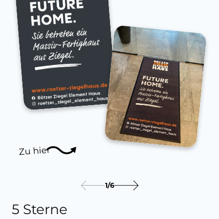
Zu hier
1
/
6
5 Sterne