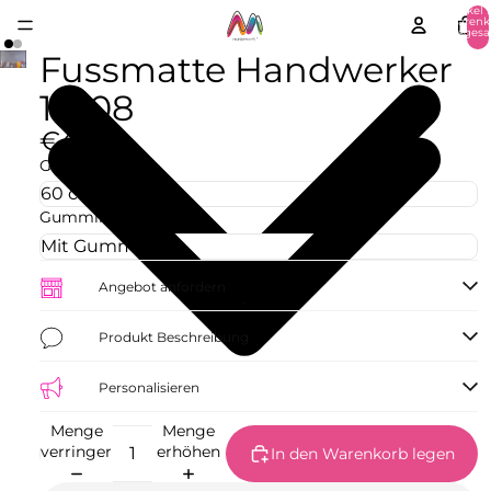
Artikel 
Warenk
insgesa
0
Fussmatte Handwerker
11008
€42,73
Größe
Gummirand
Angebot anfordern
Produkt Beschreibung
Personalisieren
Menge
Menge
verringern
erhöhen
In den Warenkorb legen