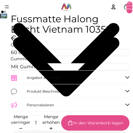
Artikel 
Warenk
insgesa
0
Fussmatte Halong
Bucht Vietnam 10359
€42,73
Größe
Gummirand
Angebot anfordern
Produkt Beschreibung
Personalisieren
Menge
Menge
verringern
erhöhen
In den Warenkorb legen