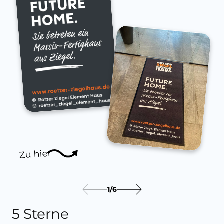
Zu hier
1
/
6
5 Sterne