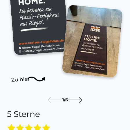
Zu hier
1
/
6
5 Sterne