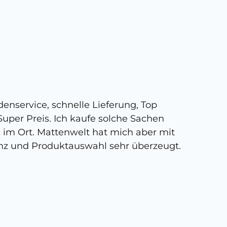
5 
enservice, schnelle Lieferung, Top
Super,
uper Preis. Ich kaufe solche Sachen
person
s im Ort. Mattenwelt hat mich aber mit
kann, 
nz und Produktauswahl sehr überzeugt.