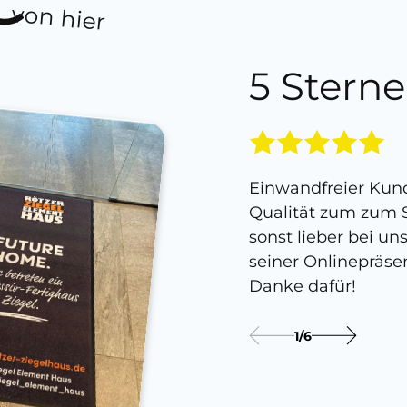
von hier
5 Sterne
Einwandfreier Kund
Qualität zum zum S
sonst lieber bei un
seiner Onlinepräse
Danke dafür!
1
/
6