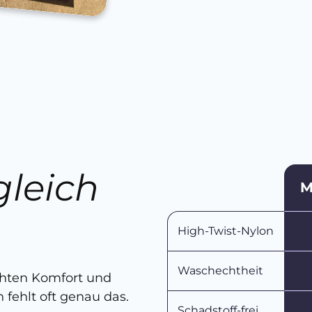
gleich
M
n
High-Twist-Nylon
Waschechtheit
chten Komfort und
 fehlt oft genau das.
Schadstoff-frei