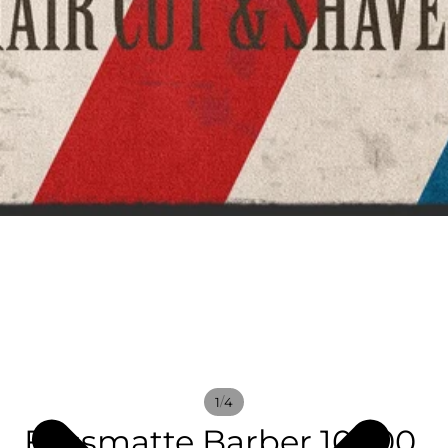
/
1
4
Fussmatte Barber 10000