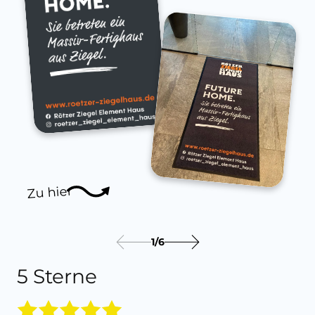
Zu hier
1
/
6
5 Sterne