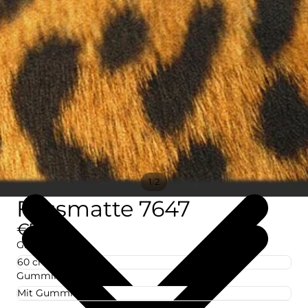
/
1
2
Fussmatte 7647
€77,09
Größe
Gummirand