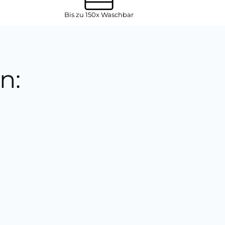
Bis zu 150x Waschbar
n:
5 