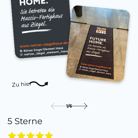
Zu hier
1
/
6
5 Sterne