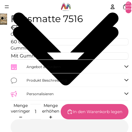
Artikel 
Warenk
insgesa
0
Fussmatte 7516
€77,09
Größe
Gummirand
Angebot anfordern
Produkt Beschreibung
Personalisieren
Menge
Menge
verringern
erhöhen
In den Warenkorb legen