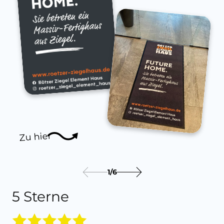
Zu hier
1
/
6
5 Sterne