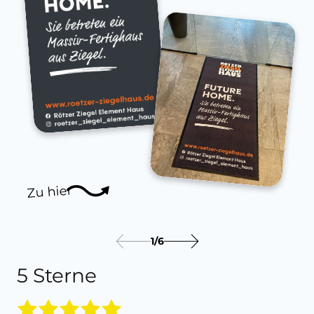
Zu hier
1
/
6
5 Sterne