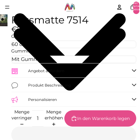
Artikel 
Warenk
insgesa
0
Fussmatte 7514
€77,09
Größe
Gummirand
Angebot anfordern
Produkt Beschreibung
Personalisieren
Menge
Menge
verringern
erhöhen
In den Warenkorb legen