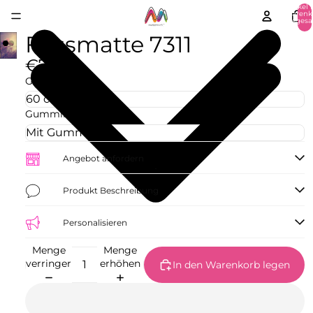
Artikel 
Warenk
insgesa
0
Fussmatte 7311
€77,09
Größe
Gummirand
Angebot anfordern
Produkt Beschreibung
Personalisieren
Menge
Menge
verringern
erhöhen
In den Warenkorb legen