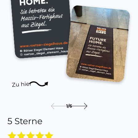
Zu hier
1
/
6
5 Sterne