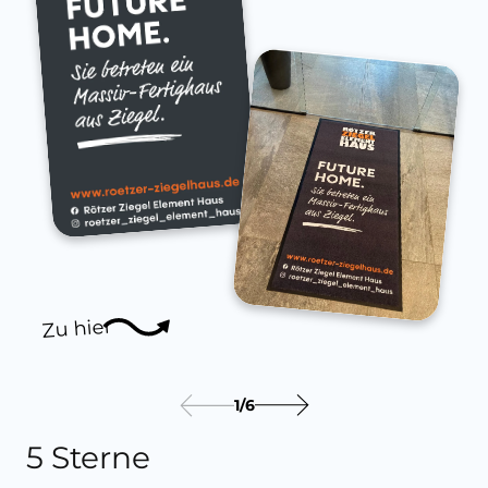
Zu hier
1
/
6
5 Sterne