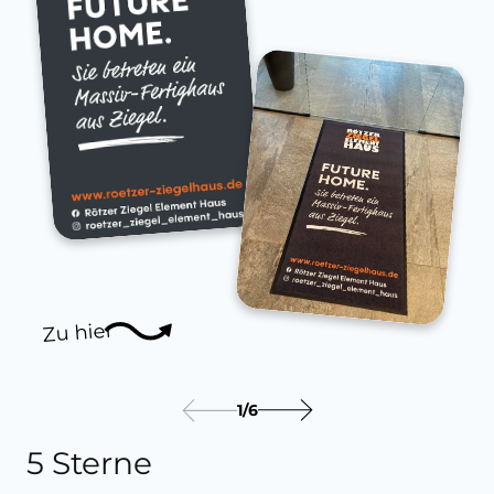
Zu hier
1
/
6
5 Sterne