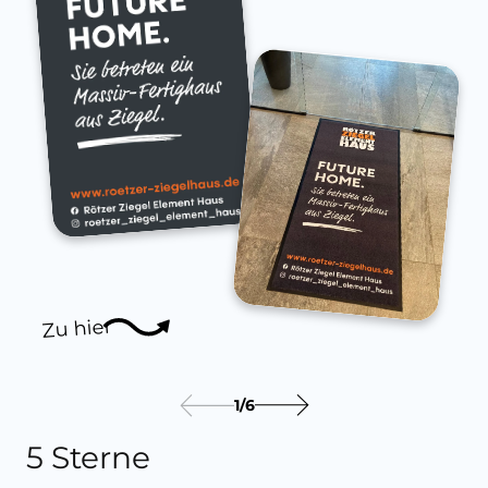
Zu hier
1
/
6
5 Sterne