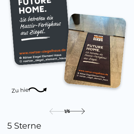
Zu hier
1
/
6
5 Sterne