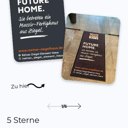
Zu hier
1
/
6
5 Sterne