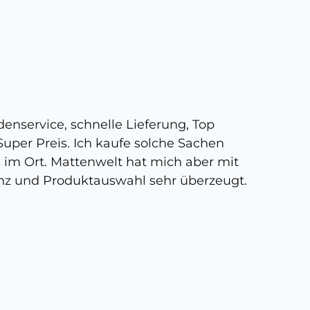
5 
enservice, schnelle Lieferung, Top
Super,
uper Preis. Ich kaufe solche Sachen
person
s im Ort. Mattenwelt hat mich aber mit
kann, 
nz und Produktauswahl sehr überzeugt.