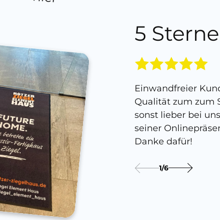
5 Sterne
Einwandfreier Kund
Qualität zum zum S
sonst lieber bei un
seiner Onlinepräse
Danke dafür!
1
/
6