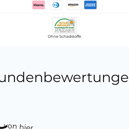
Ohne Schadstoffe
undenbewertunge
von hier