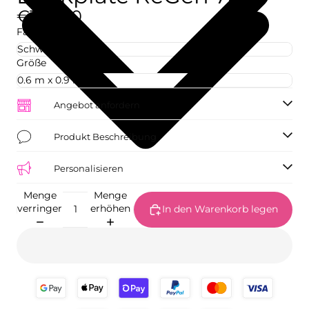
€100,20
Farbe
Größe
Angebot anfordern
Produkt Beschreibung
Personalisieren
Menge
Menge
verringern
erhöhen
In den Warenkorb legen