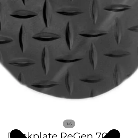
/
1
6
Deckplate ReGen 70