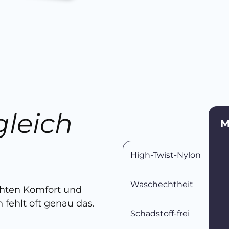
gleich
M
n
High-Twist-Nylon
Waschechtheit
chten Komfort und
 fehlt oft genau das.
Schadstoff-frei