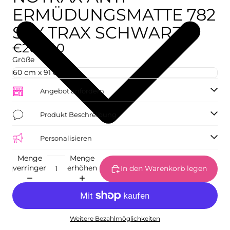
ERMÜDUNGSMATTE 782
SKY TRAX SCHWARZ
€204,40
Größe
Angebot anfordern
Produkt Beschreibung
Personalisieren
Menge
Menge
verringern
erhöhen
In den Warenkorb legen
Weitere Bezahlmöglichkeiten