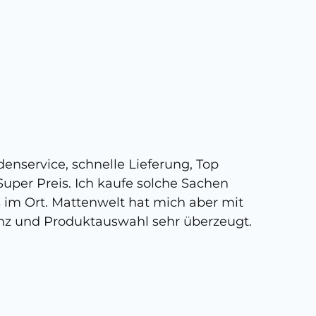
5 
enservice, schnelle Lieferung, Top
Super,
uper Preis. Ich kaufe solche Sachen
person
s im Ort. Mattenwelt hat mich aber mit
kann, 
nz und Produktauswahl sehr überzeugt.