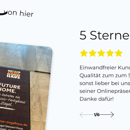
von hier
5 Sterne
Einwandfreier Kund
Qualität zum zum S
sonst lieber bei un
seiner Onlinepräse
Danke dafür!
1
/
6