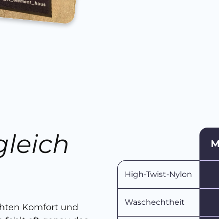
gleich
M
n
High-Twist-Nylon
Waschechtheit
chten Komfort und