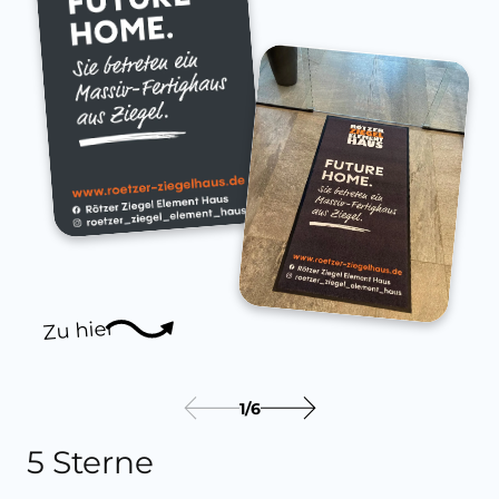
Zu hier
1
/
6
5 Sterne