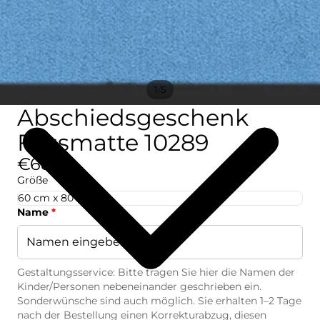
/
1
5
Abschiedsgeschenk
Fussmatte 10289
€68,52
Größe
Name
*
Gestaltungsservice: Bitte tragen Sie hier die Namen der
Kinder/Personen nebeneinander geschrieben ein.
Sonderwünsche sind auch möglich. Sie erhalten 1–2 Tage
nach der Bestellung einen Korrekturabzug, diesen