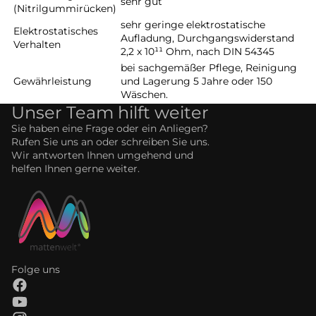
sehr gut
(Nitrilgummirücken)
sehr geringe elektrostatische
Elektrostatisches
Aufladung, Durchgangswiderstand
Verhalten
2,2 x 10¹¹ Ohm, nach DIN 54345
bei sachgemäßer Pflege, Reinigung
Gewährleistung
und Lagerung 5 Jahre oder 150
Wäschen.
Unser Team hilft weiter
Sie haben eine Frage oder ein Anliegen?
Rufen Sie uns an oder schreiben Sie uns.
Wir antworten Ihnen umgehend und
helfen Ihnen gerne weiter.
Folge uns