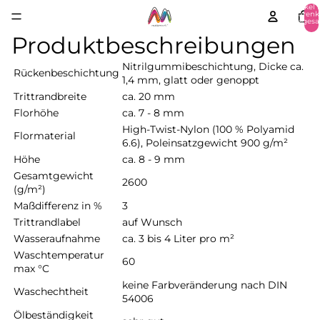
Artikel 
Warenk
insgesa
0
Produktbeschreibungen
Nitrilgummibeschichtung, Dicke ca.
Rückenbeschichtung
1,4 mm, glatt oder genoppt
Trittrandbreite
ca. 20 mm
Florhöhe
ca. 7 - 8 mm
High-Twist-Nylon (100 % Polyamid
Flormaterial
6.6), Poleinsatzgewicht 900 g/m²
Höhe
ca. 8 - 9 mm
Gesamtgewicht
2600
(g/m²)
Maßdifferenz in %
3
Trittrandlabel
auf Wunsch
Wasseraufnahme
ca. 3 bis 4 Liter pro m²
Waschtemperatur
60
max °C
keine Farbveränderung nach DIN
Waschechtheit
54006
Ölbeständigkeit